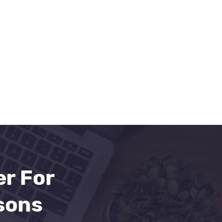
er For
sons