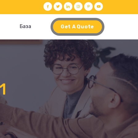
База
Get A Quote
1